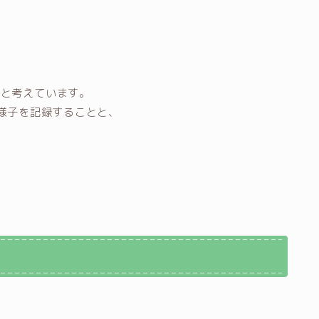
。
うと考えています。
る様子を記録することと、