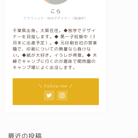
こら
グラフィック・Webデザイナー（勉強中）
千葉県出身。大阪在住。◆独学でデザイ
ナーを目指します。◆ 第一子妊娠中（3
月末に出産予定）。◆ 元印刷会社の営業
職で、印刷についての熱量なら負けな
い。◆紙が大好き。イラレが得意。◆ 夫
婦でキャンプに行くのが趣味で関西圏の
キャンプ場によく出没します。
＼ Follow me ／
最近の投稿