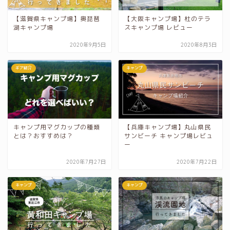
【滋賀県キャンプ場】奥琵琶
【大阪キャンプ場】杜のテラ
湖キャンプ場
スキャンプ場 レビュー
2020年9月5日
2020年8月3日
ギア紹介
キャンプ
キャンプ用マグカップの種類
【兵庫キャンプ場】丸山県民
とは？おすすめは？
サンビーチ キャンプ場レビュ
ー
2020年7月27日
2020年7月22日
キャンプ
キャンプ