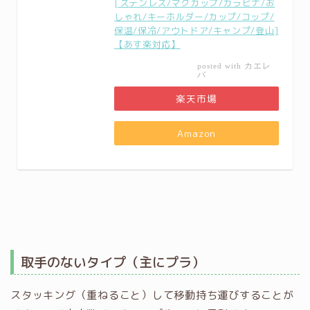
[ステンレス/マグカップ/カラビナ/お
しゃれ/キーホルダー/カップ/コップ/
保温/保冷/アウトドア/キャンプ/登山]
【あす楽対応】
カエレ
posted with
バ
楽天市場
Amazon
取手のないタイプ（主にプラ）
スタッキング（重ねること）して移動持ち運びすることが