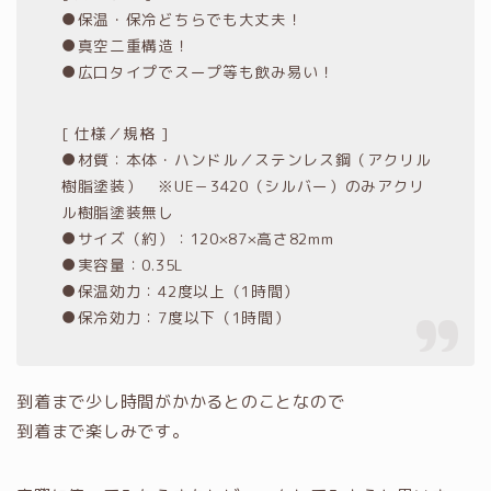
●保温・保冷どちらでも大丈夫！
●真空二重構造！
●広口タイプでスープ等も飲み易い！
[ 仕様／規格 ]
●材質：本体・ハンドル／ステンレス鋼（アクリル
樹脂塗装） ※UE－3420（シルバー）のみアクリ
ル樹脂塗装無し
●サイズ（約）：120×87×高さ82mm
●実容量：0.35L
●保温効力：42度以上（1時間）
●保冷効力：7度以下（1時間）
到着まで少し時間がかかるとのことなので
到着まで楽しみです。